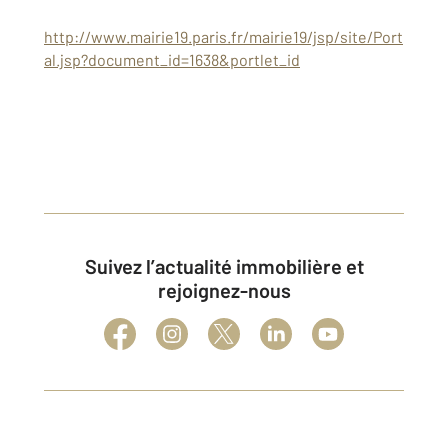
http://www.mairie19.paris.fr/mairie19/jsp/site/Port
al.jsp?document_id=1638&portlet_id
Suivez l’actualité immobilière et
rejoignez-nous