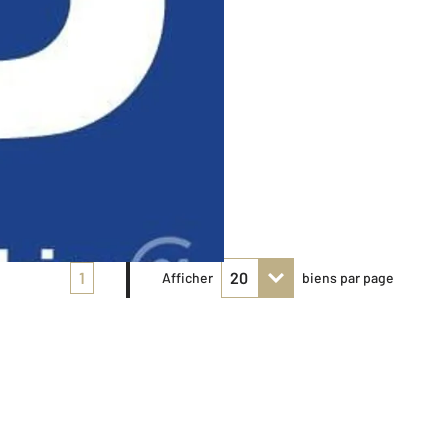
1
Afficher
biens par page