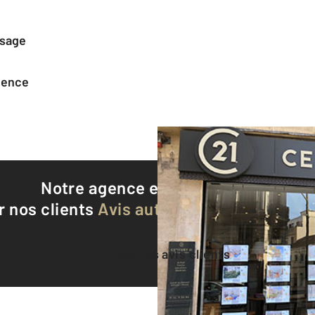
ssage
agence
Notre agence est notée
9,5/10
r nos clients
Avis authentifiés par Qualite
Voir tous les avis clients