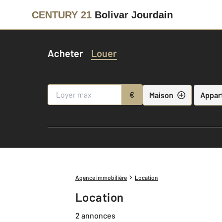
CENTURY 21
Bolivar Jourdain
Acheter
Louer
€
Maison
Appar
Agence immobilière
Location
Location
2 annonces