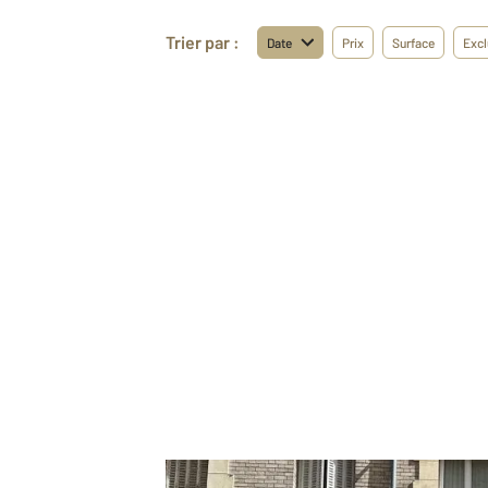
Trier par :
Date
Prix
Surface
Excl