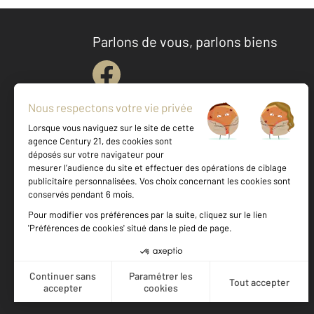
Parlons de vous, parlons biens
Votre agence est notée
Achat
Location
Vente
Gestion
9,5
/
10
9,4/10