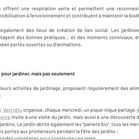
ls offrent une respiration verte et permettent une reconnexi
bilisation à l’environnement et contribuent à maintenir la biodi
également des lieux de création de lien social. Les jardinie
tagent des bonnes pratiques… et des moments conviviaux, et 
rnées portes ouvertes ou d'animations.
é, pour jardiner, mais pas seulement
 leurs activités de jardinage, proposent régulièrement des anim
:
, Vert tétu
organise, chaque mercredi, un pique-nique partagé, 
geyre
invite à une visite du jardin, mais aussi à une découverte 
jardins. Le jardin abrite également les “paniers bio”, tous les merc
s portes aux promeneurs pendant la Fête des jardins ;
l à des volontaires pour construire une mare